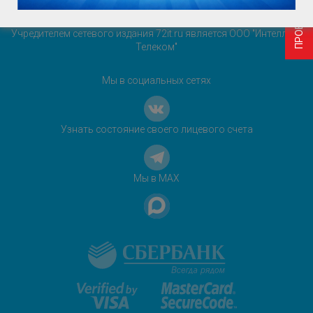
+7 (3452) 69 58 26
Учредителем сетевого издания 72it.ru является ООО "Интеллект
Телеком"
Мы в социальных сетях
Узнать состояние своего лицевого счета
Мы в MAX