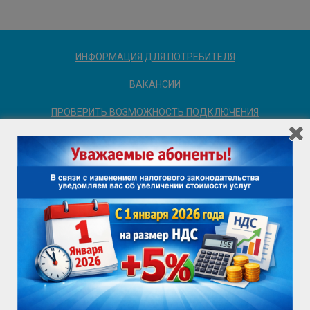
ИНФОРМАЦИЯ ДЛЯ ПОТРЕБИТЕЛЯ
ВАКАНСИИ
ПРОВЕРИТЬ ВОЗМОЖНОСТЬ ПОДКЛЮЧЕНИЯ
Служба поддержки клиентов
+7 (3452) 69 55 55
ПРОВЕРИТЬ ВОЗМОЖНОСТЬ ПОДКЛЮЧЕНИЯ
sales@72it.ru
Главный редактор сетевого издания:
Горяева Е.Ю.
+7 (3452) 69 55 27
sales@72it.ru
Центр обслуживания клиентов
+7 (3452) 69 55 13
Работа с корпоративными клиентами