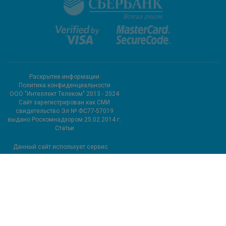
Раскрытие информации
Политика конфиденциальности
ООО "Интеллект Телеком" 2013 - 2024
Cайт зарегистрирован как СМИ
свидетельство Эл № ФС77-57019
выдано Роскомнадзором 25.02.2014 г.
Статьи
Данный сайт использует сервис
метрических программ и
использует файлы cookie.
Подробные сведения можно
посмотреть в разделе сайта
«Сведения об использовании
метрических программ»