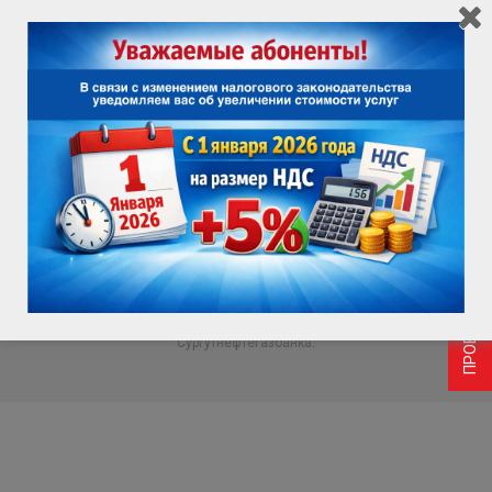
Вида 79000000000
ПРОВЕРИТЬ ВОЗМОЖНОСТЬ ПОДКЛЮЧЕНИЯ
ОПЛАТИТЬ
Нажимая кнопку «Оплатить», Вы соглашаетесь на
обработку
персональных данных
, а также с условиями
договора публичной
оферты
и будете переправлены на платежный шлюз
Сургутнефтегазбанка.