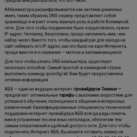
Предлагаем разобраться, что это такое.
Аббревиатура расшифровывается как система доменных
имен, таким образом, DNS-сервер представляет собой
хранилище и играет очень важную роль в работе Всемирной
сети. Для того чтобы соединение было осуществлено, нужен
IP-адрес. Человеку, безусловно, проще запомнить имя, чем
набор чисел. Вместо того, чтобы каждый раз для захода на
сайт набирать его IP-адрес, как это было на заре Интернета,
проще ввести его название — меткое и запоминающееся.
Для того чтобы узнать DNS компьютера, существует
несколько способов. Самый простой: в командной строке
выполнить команду ipconfig/all. Вам будет предоставлена
сетевая информация.
АБВ — один из ведущих интернет-
провайдеров
Тюмени —
предлагает оптимальные
тарифы
с высокими скоростями для
успешного обучения, полноценного общения и интересных
развлечений. Квалифицированные специалисты технической
поддержки интернет-провайдера АБВ всегда рады помочь
вам в устранении тех или иных неполадок, обеспечив тем
самым оперативный и удобный доступ к сети. Для того чтобы
подключить Интернет АБВ, Вы можете оставить заявку на