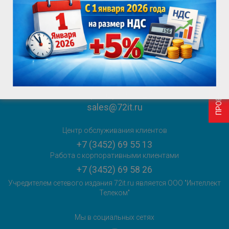
ПРОВЕРИТЬ ВОЗМОЖНОСТЬ ПОДКЛЮЧЕНИЯ
ПРОВЕРИТЬ ВОЗМОЖНОСТЬ ПОДКЛЮЧЕНИЯ
Служба поддержки клиентов
+7 (3452) 69 55 55
sales@72it.ru
Главный редактор сетевого издания:
Горяева Е.Ю.
+7 (3452) 69 55 27
sales@72it.ru
Центр обслуживания клиентов
+7 (3452) 69 55 13
Работа с корпоративными клиентами
+7 (3452) 69 58 26
Учредителем сетевого издания 72it.ru является ООО "Интеллект
Телеком"
Мы в социальных сетях