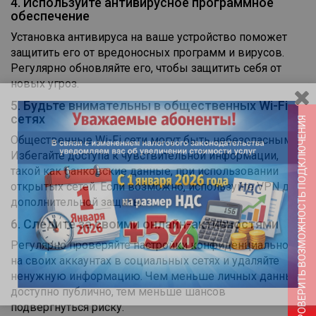
4. Используйте антивирусное программное
обеспечение
Установка антивируса на ваше устройство поможет
защитить его от вредоносных программ и вирусов.
Регулярно обновляйте его, чтобы защитить себя от
новых угроз.
5. Будьте внимательны в общественных Wi-Fi
сетях
ПРОВЕРИТЬ ВОЗМОЖНОСТЬ ПОДКЛЮЧЕНИЯ
Общественные Wi-Fi сети могут быть небезопасными.
Избегайте доступа к чувствительной информации,
такой как банковские данные, при использовании
открытых сетей. Если возможно, используйте VPN для
дополнительной защиты.
6. Следите за своими онлайн-активностями
Регулярно проверяйте настройки конфиденциальности
на своих аккаунтах в социальных сетях и удаляйте
ненужную информацию. Чем меньше личных данных
доступно публично, тем меньше шансов
подвергнуться риску.