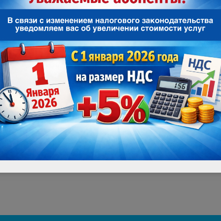
нарушения сроков оплаты услуг связи взимаетс
оборудование:
В размере 100 руб./мес. за Wi-Fi роутер
В размере 150 руб./мес. за ТВ-приставку