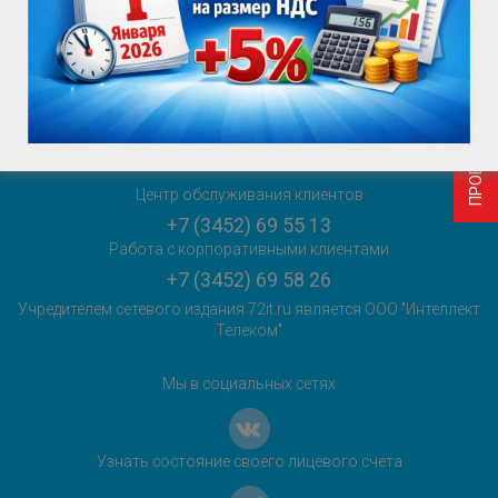
ПРОВЕРИТЬ ВОЗМОЖНОСТЬ ПОДКЛЮЧЕНИЯ
+7 (3452) 69 55 55
sales@72it.ru
Главный редактор сетевого издания:
Горяева Е.Ю.
+7 (3452) 69 55 27
sales@72it.ru
Центр обслуживания клиентов
+7 (3452) 69 55 13
Работа с корпоративными клиентами
+7 (3452) 69 58 26
Учредителем сетевого издания 72it.ru является ООО "Интеллект
Телеком"
Мы в социальных сетях
Узнать состояние своего лицевого счета