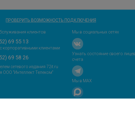
ПРОВЕРИТЬ ВОЗМОЖНОСТЬ ПОДКЛЮЧЕНИЯ
бслуживания клиентов
Мы в социальных сетях
52) 69 55 13
с корпоративными клиентами
Узнать состояние своего лице
52) 69 58 26
счета
елем сетевого издания 72it.ru
я ООО "Интеллект Телеком"
Мы в MAX
айт использует сервис
ких программ и
ет файлы cookie.
ые сведения можно