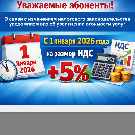
аренда одной ТВ-приставки MAG 245 или MA
При дополнительной аренде 1 ТВ-приставки Huaw
руб./мес., при дополнительной аренде 2-х и бол
платы составляет 50 руб./мес. за единицу обору
приставок
NV-102,
MAG 200
mini,
MAG 245
стоимо
за единицу оборудования.
Условием подключения акции «Мы заботимся!» 
Наличие пенсионного(льготного) удостове
Подключение бесплатно;
Абонентская плата от 365 руб./мес.
Срок действия акции (для подключения) с 1
Подробнее по телефону: 69-55-55