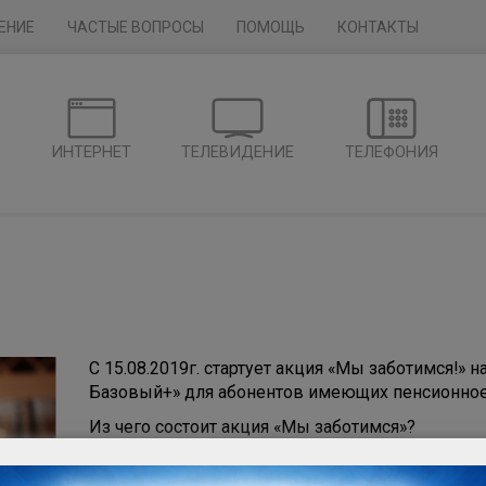
ЕНИЕ
ЧАСТЫЕ ВОПРОСЫ
ПОМОЩЬ
КОНТАКТЫ
Г
ИНТЕРНЕТ
ТЕЛЕВИДЕНИЕ
ТЕЛЕФОНИЯ
С 15.08.2019г. стартует акция «Мы заботимся!» 
Базовый+» для абонентов имеющих пенсионное
Из чего состоит акция «Мы заботимся»?
доступ в сеть Интернет на скорости до 20 
тариф «ТВ Базовый +» — скидка 100%