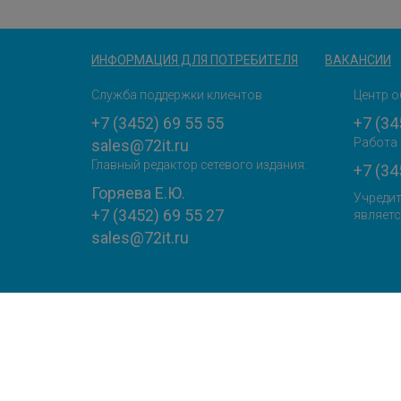
ИНФОРМАЦИЯ ДЛЯ ПОТРЕБИТЕЛЯ
ВАКАНСИИ
Служба поддержки клиентов
Центр о
+7 (3452) 69 55 55
+7 (34
Работа 
sales@72it.ru
Главный редактор сетевого издания:
+7 (34
Горяева Е.Ю.
Учредит
+7 (3452) 69 55 27
являетс
sales@72it.ru
Раскрытие информации
Данный с
Политика конфиденциальности
метричес
ООО "Интеллект Телеком" 2013 - 2024
использу
Cайт зарегистрирован как СМИ
Подробн