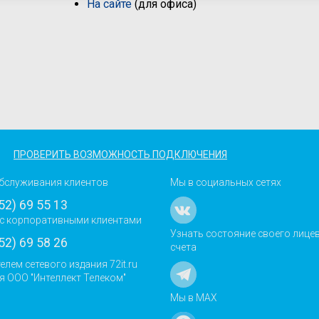
На сайте
(для офиса)
ПРОВЕРИТЬ ВОЗМОЖНОСТЬ ПОДКЛЮЧЕНИЯ
бслуживания клиентов
Мы в социальных сетях
52) 69 55 13
с корпоративными клиентами
Узнать состояние своего лице
52) 69 58 26
счета
елем сетевого издания 72it.ru
я ООО "Интеллект Телеком"
Мы в MAX