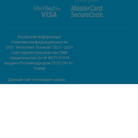
Раскрытие информации
Политика конфиденциальности
ООО "Интеллект Телеком" 2013 - 2024
Cайт зарегистрирован как СМИ
свидетельство Эл № ФС77-57019
выдано Роскомнадзором 25.02.2014 г.
Статьи
Данный сайт использует сервис
метрических программ и
использует файлы cookie.
Подробные сведения можно
посмотреть в разделе сайта
«Сведения об использовании
метрических программ»