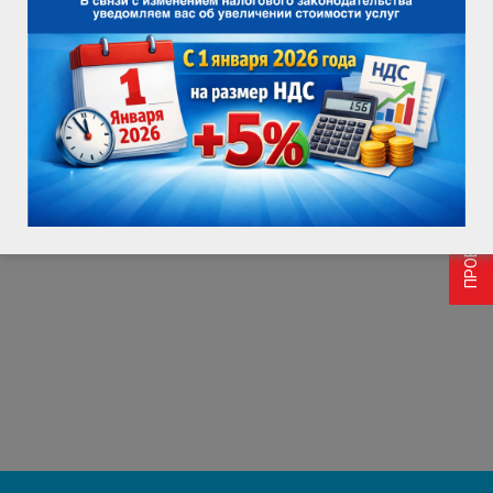
ПРОВЕРИТЬ ВОЗМОЖНОСТЬ ПОДКЛЮЧЕНИЯ
устройстве, что сделало традиционное телевидение
менее популярным.
Таким образом, первые открытия в сфере интернета и
телевидения стали основой для создания новых
форматов контента и изменили способы
взаимодействия с аудиторией, открыв новые
горизонты для медиаиндустрии.