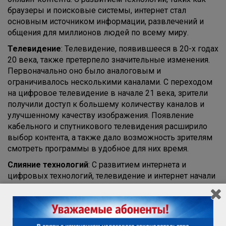
браузеры и поисковые системы, интернет стал
основным источником информации, развлечений и
общения для миллионов людей по всему миру.
Телевидение
: Телевидение, появившееся в 20-х годах
20 века, также претерпело значительные изменения.
Первоначально оно было аналоговым и
ограничивалось несколькими каналами. С переходом
на цифровое телевидение в начале 21 века, зрители
получили доступ к большему количеству каналов и
улучшенному качеству изображения. Появление
кабельного и спутникового телевидения расширило
выбор контента, а также дало возможность зрителям
смотреть программы в удобное для них время.
Слияние технологий
: С развитием интернета и
цифровых технологий, телевидение и интернет начали
сливаться. Появление потоковых сервисов, таких как
Netflix и Hulu, изменило привычные модели
потребления контента. Зрители теперь могут смотреть
любимые шоу и фильмы в любое время и на любом