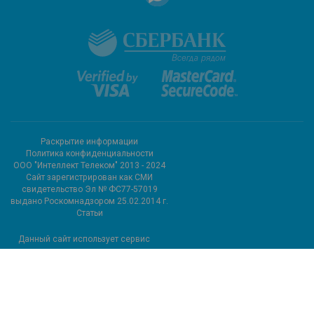
Раскрытие информации
Политика конфиденциальности
ООО "Интеллект Телеком" 2013 - 2024
Cайт зарегистрирован как СМИ
свидетельство Эл № ФС77-57019
выдано Роскомнадзором 25.02.2014 г.
Статьи
Данный сайт использует сервис
метрических программ и
использует файлы cookie.
Подробные сведения можно
посмотреть в разделе сайта
«Сведения об использовании
метрических программ»