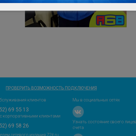
ПРОВЕРИТЬ ВОЗМОЖНОСТЬ ПОДКЛЮЧЕНИЯ
бслуживания клиентов
Мы в социальных сетях
52) 69 55 13
с корпоративными клиентами
Узнать состояние своего лице
52) 69 58 26
счета
елем сетевого издания 72it.ru