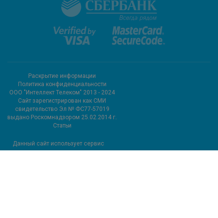
Раскрытие информации
Политика конфиденциальности
ООО "Интеллект Телеком" 2013 - 2024
Cайт зарегистрирован как СМИ
свидетельство Эл № ФС77-57019
выдано Роскомнадзором 25.02.2014 г.
Статьи
Данный сайт использует сервис
метрических программ и
использует файлы cookie.
Подробные сведения можно
посмотреть в разделе сайта
«Сведения об использовании
метрических программ»