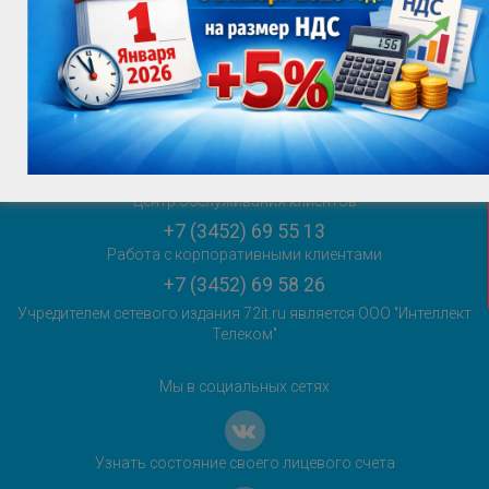
+7 (3452) 69 55 55
sales@72it.ru
Главный редактор сетевого издания:
Горяева Е.Ю.
+7 (3452) 69 55 27
sales@72it.ru
Центр обслуживания клиентов
+7 (3452) 69 55 13
Работа с корпоративными клиентами
+7 (3452) 69 58 26
Учредителем сетевого издания 72it.ru является ООО "Интеллект
Телеком"
Мы в социальных сетях
Узнать состояние своего лицевого счета