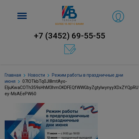
Включить
навигацию
+7 (3452) 69-55-55
Главная
Новости
Режим работы в праздничные дни
июня
07IOTkbTq0Jl8mtAyo-
EIjuKwaCOTh359sHhM3hmOKDFEQfWWGbyZgtyIwynyyXDxZYQpRU
ey-MsAEePW60