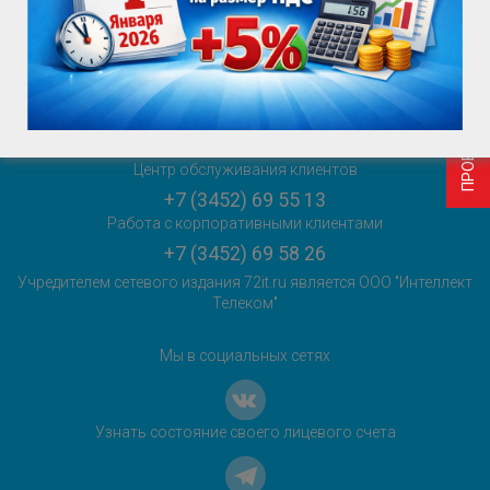
ПРОВЕРИТЬ ВОЗМОЖНОСТЬ ПОДКЛЮЧЕНИЯ
sales@72it.ru
Главный редактор сетевого издания:
Горяева Е.Ю.
+7 (3452) 69 55 27
sales@72it.ru
Центр обслуживания клиентов
+7 (3452) 69 55 13
Работа с корпоративными клиентами
+7 (3452) 69 58 26
Учредителем сетевого издания 72it.ru является ООО "Интеллект
Телеком"
Мы в социальных сетях
Узнать состояние своего лицевого счета