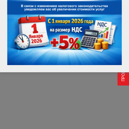
ПРОВЕРИТЬ ВОЗМОЖНОСТЬ ПОДКЛЮЧЕНИЯ
Информации, размещенной Пользователем на Сайте, включая
её воспроизведение и распространение, осуществленные
всеми возможными способами.
Сайт имеет право вносить изменения в настоящее
Соглашение. При внесении изменений в актуальной редакции
указывается дата последнего обновления. Новая редакция
Соглашения вступает в силу с момента ее размещения, если
иное не предусмотрено новой редакцией Соглашения.
К настоящему Соглашению и отношениям между
пользователем и Сайтом, возникающим в связи с
применением Соглашения, подлежит применению право
Российской Федерации.