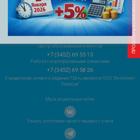
ПРОВЕРИТЬ ВОЗМОЖНОСТЬ ПОДКЛЮЧЕНИЯ
sales@72it.ru
Главный редактор сетевого издания:
Горяева Е.Ю.
+7 (3452) 69 55 27
sales@72it.ru
Центр обслуживания клиентов
+7 (3452) 69 55 13
Работа с корпоративными клиентами
+7 (3452) 69 58 26
Учредителем сетевого издания 72it.ru является ООО "Интеллект
Телеком"
Мы в социальных сетях
Узнать состояние своего лицевого счета