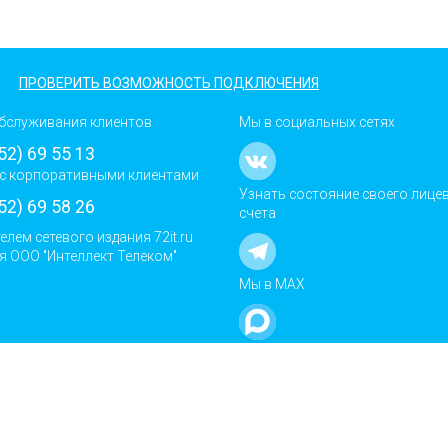
ПРОВЕРИТЬ ВОЗМОЖНОСТЬ ПОДКЛЮЧЕНИЯ
бслуживания клиентов
Мы в социальных сетях
52) 69 55 13
с корпоративными клиентами
Узнать состояние своего лице
52) 69 58 26
счета
елем сетевого издания 72it.ru
я ООО "Интеллект Телеком"
Мы в MAX
айт использует сервис
ких программ и
ет файлы cookie.