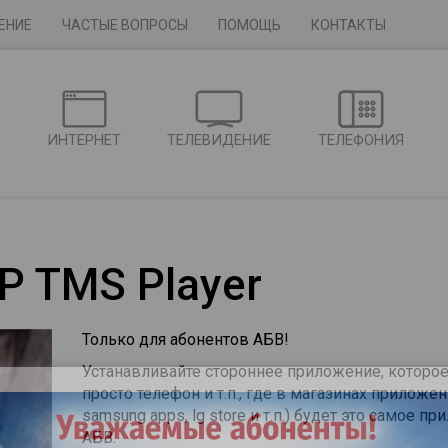
ЕНИЕ
ЧАСТЫЕ ВОПРОСЫ
ПОМОЩЬ
КОНТАКТЫ
Г
ИНТЕРНЕТ
ТЕЛЕВИДЕНИЕ
ТЕЛЕФОНИЯ
P TMS Player
Только для абонентов АБВ!
Устанавливайте стороннее приложение, которое
просто телефон и т.п., где в магазинах приложени
samsung apps, lg store и т.п.) будет это самое 
АБВ.